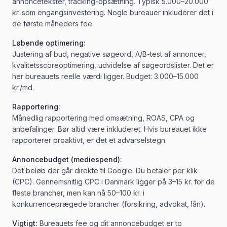
annoncetekster, tracking-opsætning. Typisk 5.000–20.000
kr. som engangsinvestering. Nogle bureauer inkluderer det i
de første måneders fee.
Løbende optimering:
Justering af bud, negative søgeord, A/B-test af annoncer,
kvalitetsscoreoptimering, udvidelse af søgeordslister. Det er
her bureauets reelle værdi ligger. Budget: 3.000–15.000
kr./md.
Rapportering:
Månedlig rapportering med omsætning, ROAS, CPA og
anbefalinger. Bør altid være inkluderet. Hvis bureauet ikke
rapporterer proaktivt, er det et advarselstegn.
Annoncebudget (mediespend):
Det beløb der går direkte til Google. Du betaler per klik
(CPC). Gennemsnitlig CPC i Danmark ligger på 3–15 kr. for de
fleste brancher, men kan nå 50–100 kr. i
konkurrenceprægede brancher (forsikring, advokat, lån).
Vigtigt:
Bureauets fee og dit annoncebudget er to