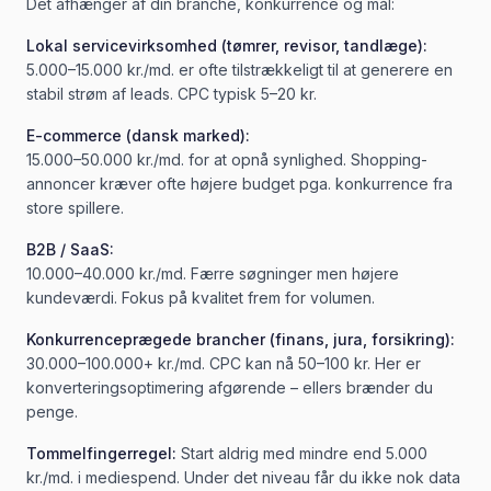
Det afhænger af din branche, konkurrence og mål:
Lokal servicevirksomhed (tømrer, revisor, tandlæge):
5.000–15.000 kr./md. er ofte tilstrækkeligt til at generere en
stabil strøm af leads. CPC typisk 5–20 kr.
E-commerce (dansk marked):
15.000–50.000 kr./md. for at opnå synlighed. Shopping-
annoncer kræver ofte højere budget pga. konkurrence fra
store spillere.
B2B / SaaS:
10.000–40.000 kr./md. Færre søgninger men højere
kundeværdi. Fokus på kvalitet frem for volumen.
Konkurrenceprægede brancher (finans, jura, forsikring):
30.000–100.000+ kr./md. CPC kan nå 50–100 kr. Her er
konverteringsoptimering afgørende – ellers brænder du
penge.
Tommelfingerregel:
Start aldrig med mindre end 5.000
kr./md. i mediespend. Under det niveau får du ikke nok data